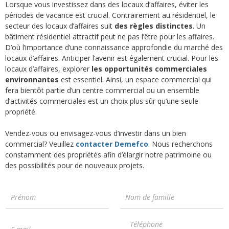
Lorsque vous investissez dans des locaux d’affaires, éviter les
périodes de vacance est crucial. Contrairement au résidentiel, le
secteur des locaux d’affaires suit
des règles distinctes
. Un
bâtiment résidentiel attractif peut ne pas l’être pour les affaires.
D’où l’importance d’une connaissance approfondie du marché des
locaux d’affaires. Anticiper l’avenir est également crucial. Pour les
locaux d’affaires, explorer
les opportunités commerciales
environnantes
est essentiel. Ainsi, un espace commercial qui
fera bientôt partie d’un centre commercial ou un ensemble
d’activités commerciales est un choix plus sûr qu’une seule
propriété.
Vendez-vous ou envisagez-vous d’investir dans un bien
commercial? Veuillez
contacter Demefco
. Nous recherchons
constamment des propriétés afin d’élargir notre patrimoine ou
des possibilités pour de nouveaux projets.
P
N
r
o
é
m
T
n
d
E
é