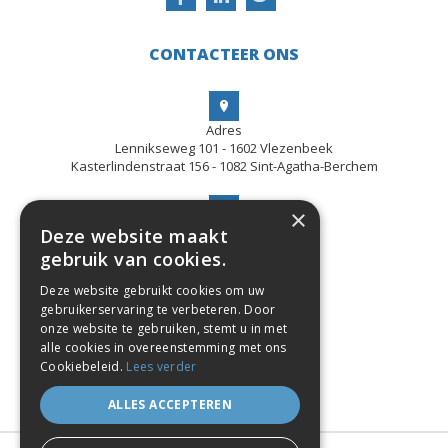
CONTACTEER ONS
Adres
Lennikseweg 101 - 1602 Vlezenbeek
Kasterlindenstraat 156 - 1082 Sint-Agatha-Berchem
×
Deze website maakt
Telefoon
gebruik van cookies.
0479 / 21.10.86
Deze website gebruikt cookies om uw
gebruikerservaring te verbeteren. Door
onze website te gebruiken, stemt u in met
Email
alle cookies in overeenstemming met ons
info@demefco.be
Cookiebeleid.
Lees verder
ALLES ACCEPTEREN