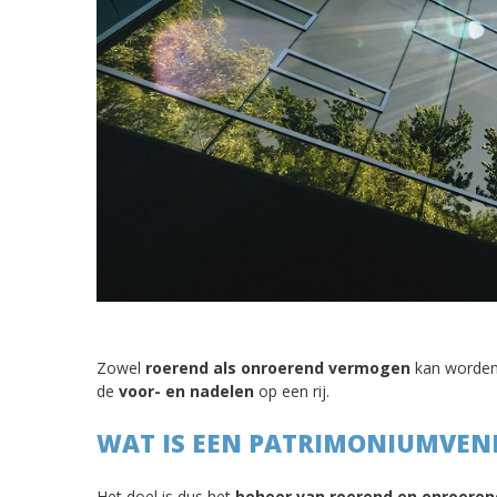
Zowel
roerend als onroerend vermogen
kan worden
de
voor- en nadelen
op een rij.
WAT IS EEN PATRIMONIUMVE
Het doel is dus het
beheer van roerend en onroere