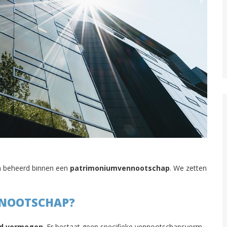
 beheerd binnen een
patrimoniumvennootschap
. We zetten
NNOOTSCHAP?
nd vermogen
. Er bestaat geen specifieke vennootschapsvorm.