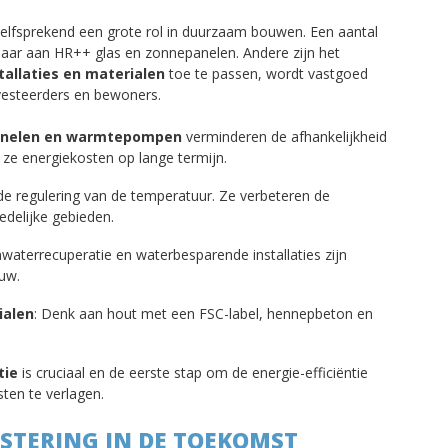
zelfsprekend een grote rol in duurzaam bouwen. Een aantal
aar aan HR++ glas en zonnepanelen. Andere zijn het
tallaties
en
materialen
toe te passen, wordt vastgoed
nvesteerders en bewoners.
nelen en warmtepompen
verminderen de afhankelijkheid
 ze energiekosten op lange termijn.
de regulering van de temperatuur. Ze verbeteren de
tedelijke gebieden.
waterrecuperatie en waterbesparende installaties zijn
uw.
ialen
: Denk aan hout met een FSC-label, hennepbeton en
tie
is cruciaal en de eerste stap om de energie-efficiëntie
ten te verlagen.
STERING IN DE TOEKOMST