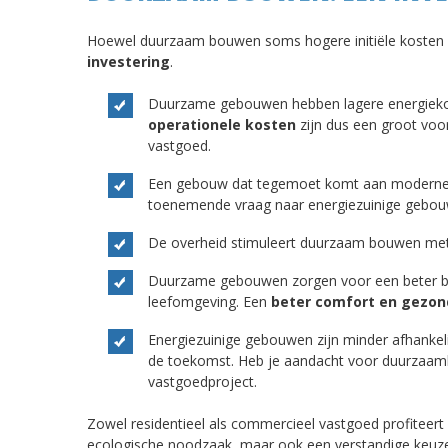
Hoewel duurzaam bouwen soms hogere initiële kosten m
investering
.
Duurzame gebouwen hebben lagere energieko
operationele kosten
zijn dus een groot voor
vastgoed.
Een gebouw dat tegemoet komt aan moderne
toenemende vraag naar energiezuinige gebou
De overheid stimuleert duurzaam bouwen met 
Duurzame gebouwen zorgen voor een beter bin
leefomgeving. Een
beter comfort en gezo
Energiezuinige gebouwen zijn minder afhankeli
de toekomst. Heb je aandacht voor duurzaamhe
vastgoedproject.
Zowel residentieel als commercieel vastgoed profiteer
ecologische noodzaak, maar ook een verstandige keuze