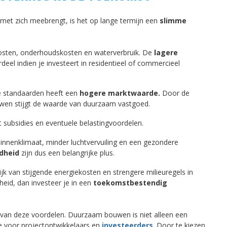
et zich meebrengt, is het op lange termijn een
slimme
sten, onderhoudskosten en waterverbruik. De
lagere
deel indien je investeert in residentieel of commercieel
 standaarden heeft een
hogere marktwaarde.
Door de
wen stijgt de waarde van duurzaam vastgoed.
subsidies en eventuele belastingvoordelen.
nenklimaat, minder luchtvervuiling en een gezondere
ndheid
zijn dus een belangrijke plus.
jk van stijgende energiekosten en strengere milieuregels in
id, dan investeer je in een
toekomstbestendig
t van deze voordelen. Duurzaam bouwen is niet alleen een
 voor projectontwikkelaars en
investeerders
. Door te kiezen